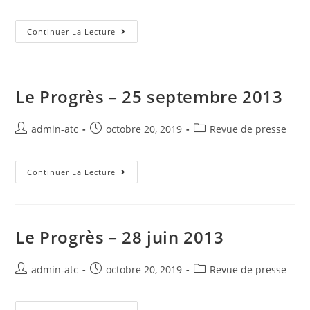
de
published:
category:
la
publication :
Le
Continuer La Lecture
Progrès
–
1
Janvier
2014
Le Progrès – 25 septembre 2013
Auteur/autrice
Post
Post
admin-atc
octobre 20, 2019
Revue de presse
de
published:
category:
la
publication :
Le
Continuer La Lecture
Progrès
–
25
Septembre
2013
Le Progrès – 28 juin 2013
Auteur/autrice
Post
Post
admin-atc
octobre 20, 2019
Revue de presse
de
published:
category:
la