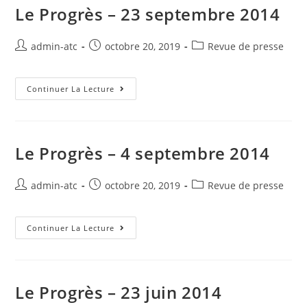
Le Progrès – 23 septembre 2014
Auteur/autrice
Post
Post
admin-atc
octobre 20, 2019
Revue de presse
de
published:
category:
la
publication :
Le
Continuer La Lecture
Progrès
–
23
Septembre
2014
Le Progrès – 4 septembre 2014
Auteur/autrice
Post
Post
admin-atc
octobre 20, 2019
Revue de presse
de
published:
category:
la
publication :
Le
Continuer La Lecture
Progrès
–
4
Septembre
2014
Le Progrès – 23 juin 2014