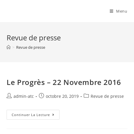
Skip
Ampuis Tennis
to
Menu
content
Revue de presse
>
Revue de presse
Le Progrès – 22 Novembre 2016
Auteur/autrice
Post
Post
admin-atc
octobre 20, 2019
Revue de presse
de
published:
category:
la
publication :
Le
Continuer La Lecture
Progrès
–
22
Novembre