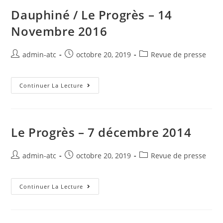
2016
Dauphiné / Le Progrès – 14
Novembre 2016
Auteur/autrice
Post
Post
admin-atc
octobre 20, 2019
Revue de presse
de
published:
category:
la
publication :
Dauphiné
Continuer La Lecture
/
Le
Progrès
–
14
Novembre
Le Progrès – 7 décembre 2014
2016
Auteur/autrice
Post
Post
admin-atc
octobre 20, 2019
Revue de presse
de
published:
category:
la
publication :
Le
Continuer La Lecture
Progrès
–
7
Décembre
2014