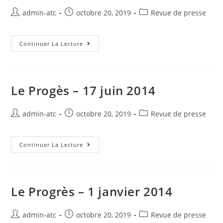
Auteur/autrice
Post
Post
admin-atc
octobre 20, 2019
Revue de presse
de
published:
category:
la
publication :
Le
Continuer La Lecture
Progrès
–
23
Juin
2014
Le Progès – 17 juin 2014
Auteur/autrice
Post
Post
admin-atc
octobre 20, 2019
Revue de presse
de
published:
category:
la
publication :
Le
Continuer La Lecture
Progès
–
17
Juin
2014
Le Progrès – 1 janvier 2014
Auteur/autrice
Post
Post
admin-atc
octobre 20, 2019
Revue de presse